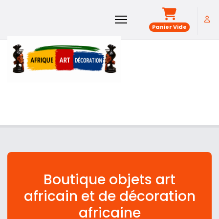
Panier Vide
Boutique objets art
africain et de décoration
africaine