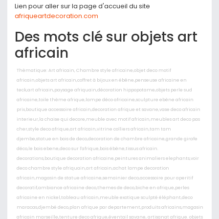
Lien pour aller sur la page d'accueil du site
afriqueartdecoration.com
Des mots clé sur objets art
africain
Thèmatique: Art africain, Chambre style africaine,objet deco motif
africain,objets art africain,coffret à bijoux en ébêne,penseuse africaine en
teck,art africain,paysage afriquain,décoration hippopotame,objets perle sud
africaine,toile thème afrique,lampe déco africaine,sculpture ebène africain
prix,boutique accessoire africain,decoration afrique et savane,vase deco africain
interieur,la chaise qui decore,meuble avec motif africain,meubles art deco pas
cher,style deco afrique,art africain,vitrine colliers africain,tam tam
djembe,statue en bois de deco,decoration de chambre africaine,grande girafe
déco,le bois ebene,deco sur l'afrique,bois ébène,tissus africain.
decorations,boutique decoration africaine,peintures animaliers elephants,voir
deco chambre style afriquain,art africain,achat lampe decoration
africain,magasin de statue africaine,semainier deco,accessoire pour aperitif
decoratif,ambiance africaine deco,themes de deco,biche en afrique,perles
africaine en nickel,tableau africain,meuble exotique sculpté éléphant,deco
maracas,djembé deco,plan afrique par departement,produits africains,magasin
africain marseille,tenture deco afrique,éventail savane, artisanat afrique. objets