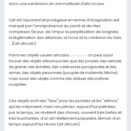
donc une subdivision en une multitude d'arts locaux.
Cet art, fascinant et prodigieux en terme d'imagination est
marqué par l'omniprésence du sacré et de rites
complexes (le pur, de l'impur la perpétuation de la lignée,
la légitimation des alliances, la force et la cohésion du clan,
…)
(art africain)
Parmi les objets usuels africains
on peut aussi
(art africain)
trouver des objets artisanaux tels que des poulies, des serrures
de grenier, des échelles, des calebasses pyrogravées et des
armes, des objets personnels (poupée de maternité, fétiche),
mais aussi des objets comme des statues décoratives
sculptées.
Ces objets sont des "faux" pour les puristes et les "ethnos"
qui les méprisent, mais ces pièces, aujourd'hui patinées
par le temps, se révèlent des choses, souvent très belles et
très touchantes, d'un art réellement populaire, témoin d'un
temps aujourd'hui révolu.
(art africain)