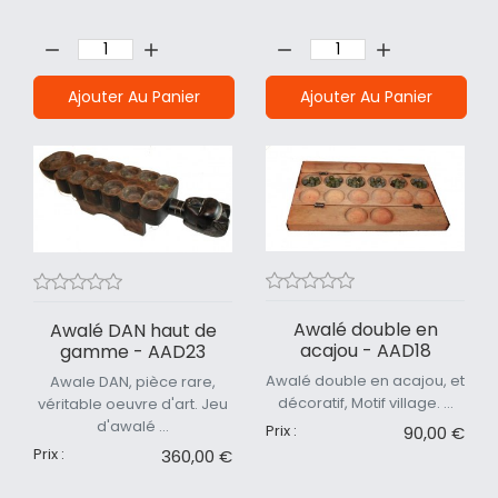
Quantité:
Quantité:
Ajouter Au Panier
Ajouter Au Panier
Awalé double en
Awalé DAN haut de
acajou - AAD18
gamme - AAD23
Awalé double en acajou, et
Awale DAN, pièce rare,
décoratif, Motif village. ...
véritable oeuvre d'art. Jeu
d'awalé ...
Prix :
90,00 €
Prix :
360,00 €