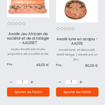
Awalé Jeu Africain de
société et de stratégie
Awalé lune en acajou -
- AAD1917
AAD16
Le jeu Awalé est un jeu
Awalé lune, et décoratif,
populaire de société et de
Motif village. L’awalé est un
...
jeu ...
Prix :
49,00 €
Prix :
80,00 €
Quantité:
Quantité:
Ajouter Au Panier
Ajouter Au Panier