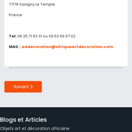
77176 Savigny Le Temple
France
Tel:
06 25 71 93 31 ou 09 53 56 67 02
MAIL :
aadecoration@afriqueartdecoration.com
Article Suivant : Données Personnelles
Suivant
Blogs et Articles
Objets art et décoration africaine